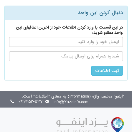
دنبال کردن این واحد
در این قسمت با وارد کردن اطلاعات خود از آخرین اتفاقهای این
واحد مطلع شوید:
ایمیل:
اطلاع
رسانی
از
طریق
پیامک:
"اینفو" مخفف واژه (information) به معنای "اطلاعات" است.
۰۹۱۳۲۵۲۰۵۳۷
info@YazdInfo.com