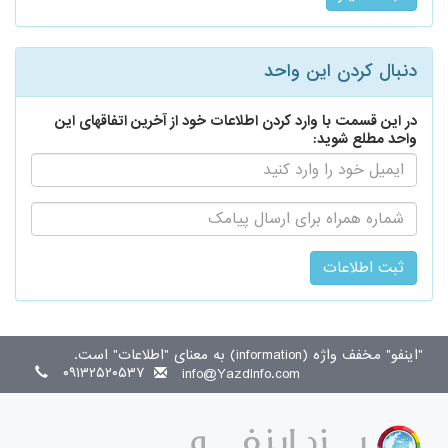
دنبال کردن این واحد
در این قسمت با وارد کردن اطلاعات خود از آخرین اتفاقهای این
واحد مطلع شوید:
ایمیل:
اطلاع
رسانی
از
طریق
پیامک:
"اینفو" مخفف واژه (information) به معنای "اطلاعات" است.
۰۹۱۳۲۵۲۰۵۳۷
info@YazdInfo.com