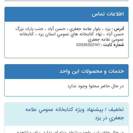
اطلاعات تماس
آدرس :
يزد ، بلوار علامه جعفري ، حسن آباد ، جنب پارك بزرگ
حسن آباد ، نهاد كتابخانه هاي عمومي استان يزد ، كتابخانه
عمومي علامه جعفري
شماره ثابت :
03536302141
خدمات و محصولات این واحد
در حال حاضر محتوا وجود ندارد
تخفیف / پیشنهاد ویژه كتابخانه عمومي علامه
جعفري در یزد
در حال حاضر این واحد پیشنهاد ویژه ای ندارد. برای مشاهده